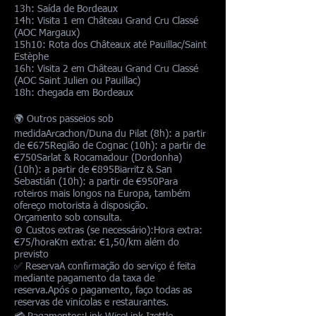
13h: Saída de Bordeaux
14h: Visita 1 em Château Grand Cru Classé
(AOC Margaux)
15h10: Rota dos Châteaux até Pauillac/Saint
Estèphe
16h: Visita 2 em Château Grand Cru Classé
(AOC Saint Julien ou Pauillac)
18h: chegada em Bordeaux
🌍 Outros passeios sob
medidaArcachon/Duna du Pilat (8h): a partir
de €675Região de Cognac (10h): a partir de
€750Sarlat & Rocamadour (Dordonha)
(10h): a partir de €895Biarritz & San
Sebastián (10h): a partir de €950Para
roteiros mais longos na Europa, também
ofereço motorista à disposição.
Orçamento sob consulta.
⚙️ Custos extras (se necessário):Hora extra:
€75/horaKm extra: €1,50/km além do
previsto
✅ ReservaA confirmação do serviço é feita
mediante pagamento da taxa de
reserva.Após o pagamento, faço todas as
reservas de vinícolas e restaurantes.