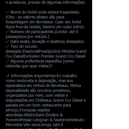
e arredores, preciso de algumas informações:
✅ Nome do hotel onde estará hospedado.
(Obs.: os valores abaixo são para
hospedagem em Bordeaux. Caso seu hotel
fique fora da cidade, haverá um custo extra).
✅ Número de participantes.(Limite: até 8
passageiros por veículo.)
✅ Data exata, duração e destinos desejados.
✅ Tipo de circuito
desejado:EssencialPrestígioSob Medida Grand
Cru ClasséExclusivo Premier Grand Cru Classé
✅ Alguma preferência específica (como
vinícolas que quer visitar)?
📌 Informações importantes:Eu trabalho
como motorista à disposição, mas sou
especialista em vinhos de Bordeaux. Minha
especialidade são circuitos privativos,
organizados por mim, com visitas e
degustações em Châteaux Grand Cru Classé e
parada em um bom restaurante para
almoço.Principais regiões
atendidas:MédocSaint-Émilion &
PomerolPessac-Léognan & SauternesVeículo:
Mercedes Vito extra longo (até 8