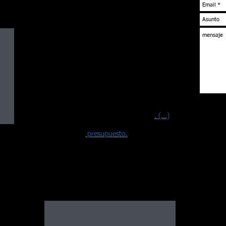
Excursiones en Arcachon
& Costa Atlantica
Excursiones y Rutas en el suroeste de la
costa Frances.
Ostras Cata del Bassin d'Arcachon, paseos
en bote, visitar la ciudad de Arcachon, los
barrios de invierno y verano, Dune du Pilat
(duna más alta de Europa). Los caminos
para Cabo Ferret, Biarritz, Bayona, San
Juan de Luz y San Sebastián (España)
. (...)
Pregúntele a su
presupuesto.
s &