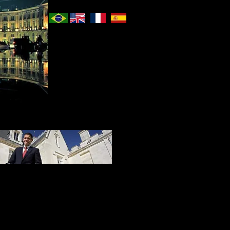
onal travel assistant
r es uno de los mayores placeres de la
y queriendo extraer lo máximo de estos
tos preciosos, usted podrá contar con
cios de asistencia personalizada durante
su viaje en cualquier ciudad del mundo.