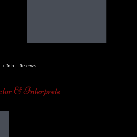
os de
ves y
 para
s por
ctor
+ Info
Reservas
tor & Interprete
Francia y Europa
Viagens largas atravesando varias
ciudades de Europa, de acuerdo con sus
intereses. Tenga a su disposición un