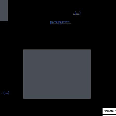
Usted
local, paseo guiado por los viñedos de
respo
Burdeos y guiada piloto brasileño, vino
para 
tiendas Grand Cru Clases 1855
. (...)
encon
adecu
Pregúntele a su
presupuesto.
los m
comod
capít
Apasi
int-
sobre
glamu
Franc
dos de
encan
los m
Saint-
Class
urantes
Pessa
 paseo
edieval
Usted
os. Con
será 
l
.
(...)
contá