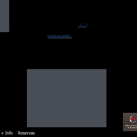
conductor puntual, respetuoso, bien
vestido y atento a los pequeños detalles
que aportan un
agradable conforto durante su viaje por
los destinos más hermosos
. (...)
Solicite su
presupuesto.
sil
 y la
iloto
 bien
alles
rante
útbol
+ Info
Reservas