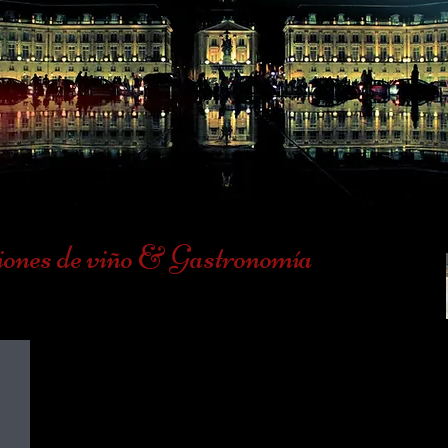
Pers
ones de viño & Gastronomía
Excursiones en Médoc
Viaja
vida 
momen
Tours y Rutas en los viñedos del Medoc.
servi
Tour & Cata Chateaux Margaux, St Julien,
todo 
Pauillac, Saint-Estephe, Restaurantes
Reservas para conocer la gastronomía