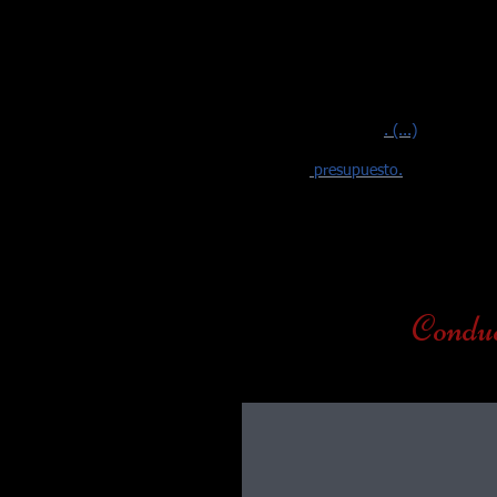
Excursiones y Rutas en los viñed
Graves y Sauternes.
Tour & Cata de Chateaux en Gra
Sauternes, Reservas Restaurantes
conocer la Gastronomía Local, guiado
los viñedos con guía y condu
hablando en Español
. (...)
Solicite su
presupuesto.
Conduc