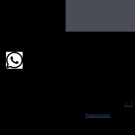
Bra
Visite Brasil contoda la seguridad
tranquilidad de contar con un p
franco-brasileño puntual, respetuoso,
vestido y atento a los pequeños det
que aportan un agradable confort du
su estadía en el país de la samba, el f
y la interminable belleza natural
. (...)
Solicite su
Presupouesto